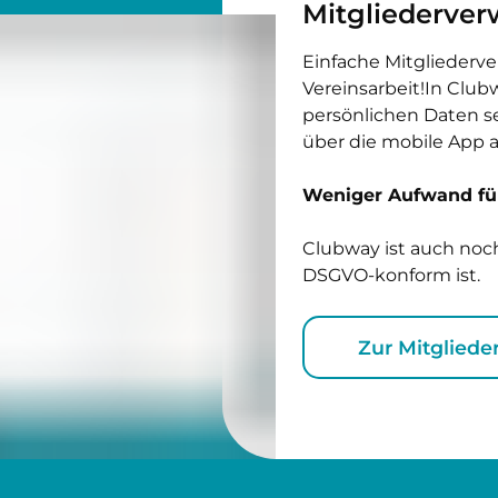
Mitglieder­ve
Einfache Mitgliederv
Vereinsarbeit!In Club
persönlichen Daten se
über die mobile App a
Weniger Aufwand für
Clubway ist auch noch
DSGVO-konform ist.
Zur Mitgliede