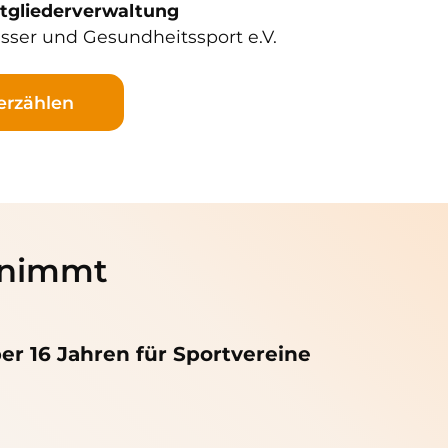
itgliederverwaltung
ser und Gesundheitssport e.V.
erzählen
abnimmt
ber 16 Jahren für Sportvereine