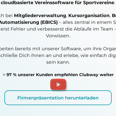
cloudbasierte Vereinssoftware für Sportvereine
.
ch bei
Mitgliederverwaltung
,
Kursorganisation
,
B
Automatisierung (EBICS)
– alles zentral in einem 
zierst Fehler und verbesserst die Abläufe im Team
Vorwissen.
beiten bereits mit unserer Software, um ihre Orga
 Schließe Dich ihnen an und erlebe, wie einfach di
sein kann.
⭐
97 % unserer Kunden empfehlen Clubway weiter
Firmenpräsentation herunterladen