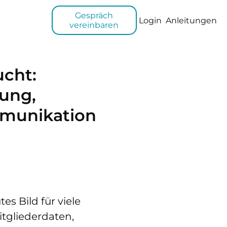
Gespräch
Login
Anleitungen
vereinbaren
ucht:
ung,
munikation
s Bild für viele
itgliederdaten,