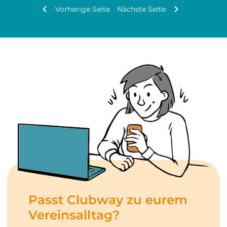
Vorherige Seite
Nächste Seite
Passt Clubway zu eurem
Vereinsalltag?