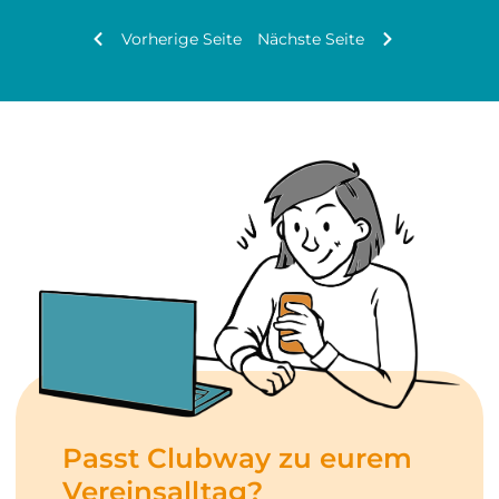
Vorherige Seite
Nächste Seite
Passt Clubway zu eurem
Vereinsalltag?